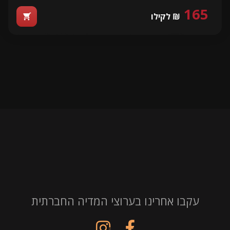
165
₪ לקילו
shopping_cart
עקבו אחרינו בערוצי המדיה החברתית