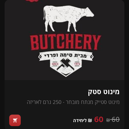
מינוט סטק
מינוט סטייק מנתח מובחר - 250 גרם לאריזה
60
60
₪
₪ ליחידה
shopping_cart