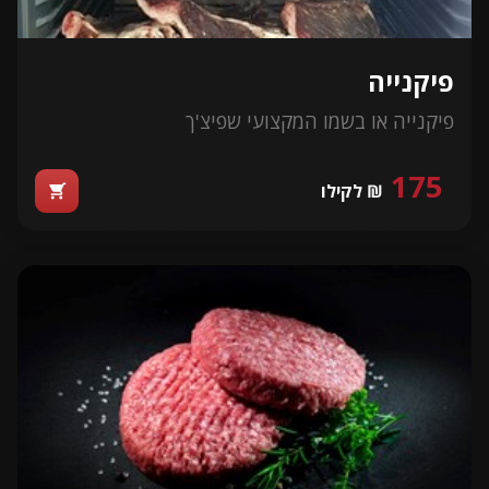
פיקנייה
פיקנייה או בשמו המקצועי שפיצ'ך
175
₪ לקילו
shopping_cart