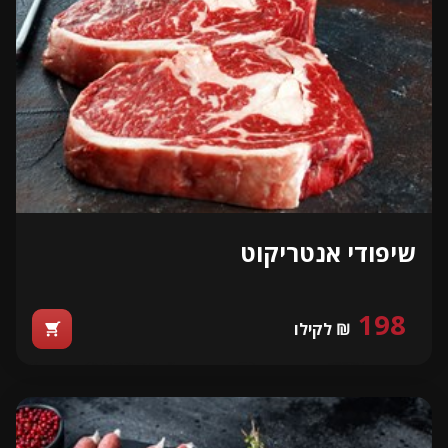
שיפודי אנטריקוט
198
₪ לקילו
shopping_cart