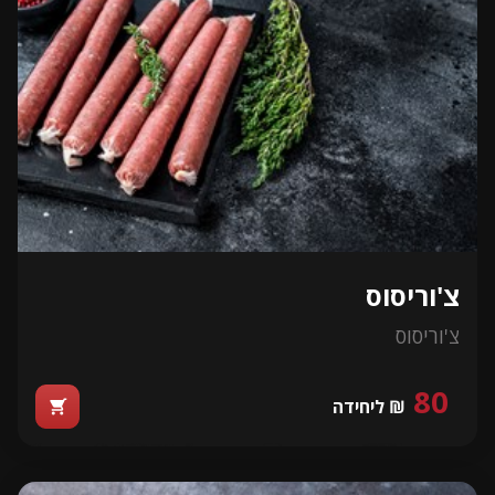
צ'וריסוס
צ'וריסוס
80
₪ ליחידה
shopping_cart