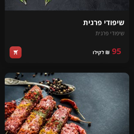
שיפודי פרגית
שיפודי פרגית
95
₪ לקילו
shopping_cart