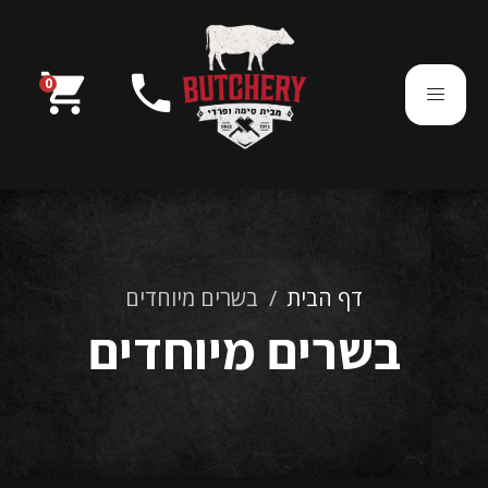
בוטצ'רי מבית סימה ופרדי
shopping_cart
phone
0
054-7850290
דף הבית
/
בשרים מיוחדים
בשרים מיוחדים