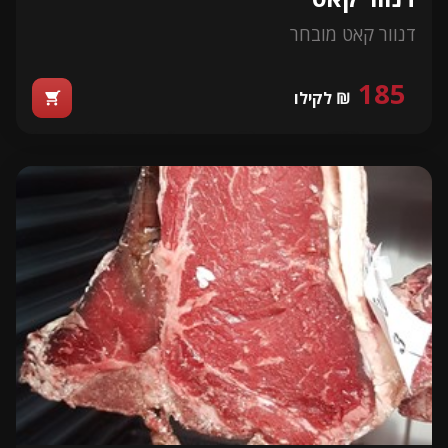
דנוור קאט מובחר
185
₪ לקילו
shopping_cart