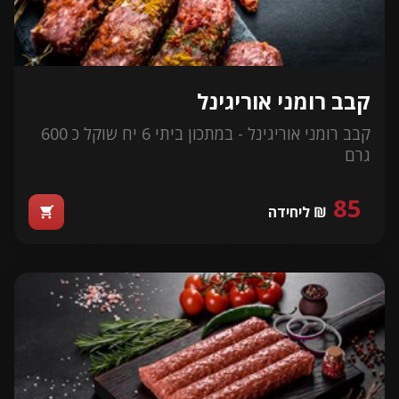
קבב רומני אוריגינל
קבב רומני אוריגינל - במתכון ביתי 6 יח שוקל כ 600
גרם
85
₪ ליחידה
shopping_cart