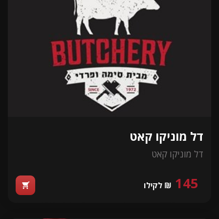
דל מוניקו קאט
דל מוניקו קאט
145
₪ לקילו
shopping_cart