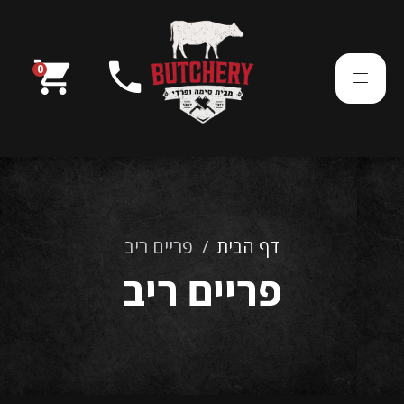
בוטצ'רי מבית סימה ופרדי
shopping_cart
phone
0
054-7850290
דף הבית
/
פריים ריב
פריים ריב