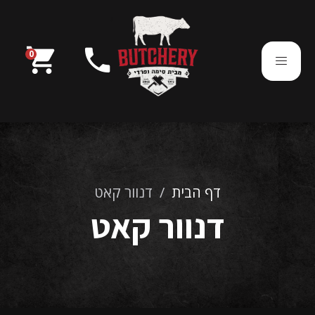
בוטצ'רי מבית סימה ופרדי
shopping_cart
phone
0
054-7850290
דף הבית
/
דנוור קאט
דנוור קאט