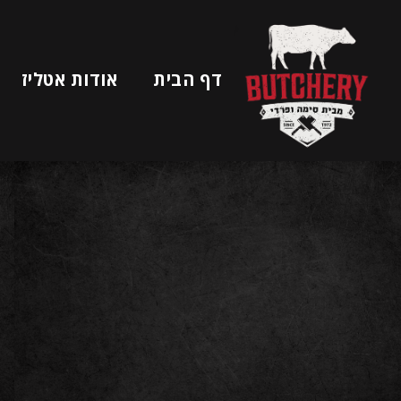
ב
ו
ט
דף הבית
אודות אטליז
צ
'
ר
י
מ
ב
י
ת
ס
י
מ