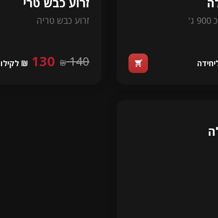
ה
זרוע כבש טרי
ג'
זרוע כבש טריה
130
140
₪
יחידה
₪ לקילו
shopping_cart
ה