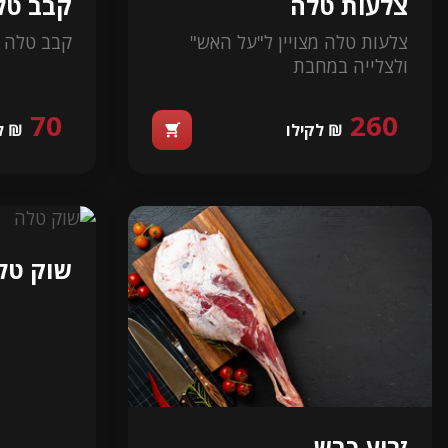
צלעות טלה
קבב טל
צלעות טלה מצויין ל"על האש"
קבב טלה כ 900 
ולצלייה במחבת
70
260
₪ לקילו
₪ ל
shopping_cart
שוק טל
זרוע כבש