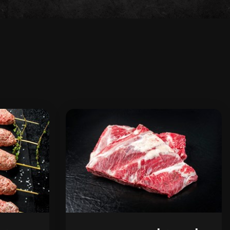
ה
ו
פ
ר
ד
י