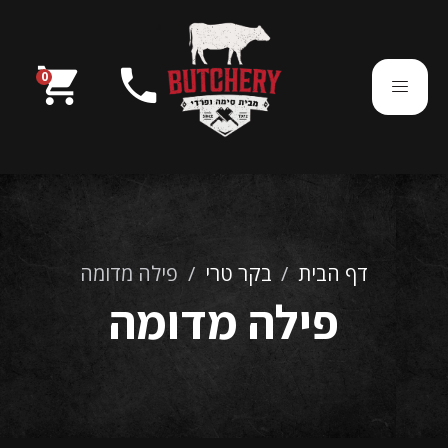
בוטצ'רי מבית סימה ופרדי
shopping_cart
phone
0
054-7850290
דף הבית
/
בקר טרי
/
פילה מדומה
פילה מדומה